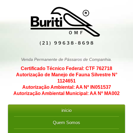
Venda Permanente de Pássaros de Companhia.
Certificado Técnico Federal: CTF 762718
Autorização de Manejo de Fauna Silvestre N°
1124651
Autorização Ambiental: AA Nº IN051537
Autorização Ambiental Municipal: AA Nº MA002
início
Quem Somos