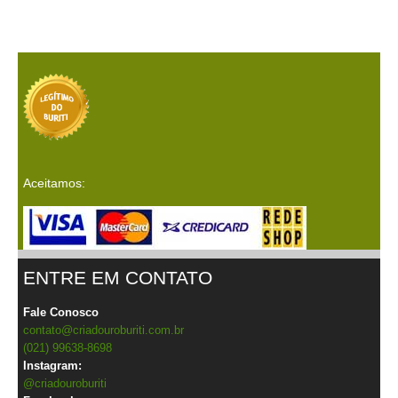
Aceitamos:
ENTRE EM CONTATO
Fale Conosco
contato@criadouroburiti.com.br
(021) 99638-8698
Instagram:
@criadouroburiti