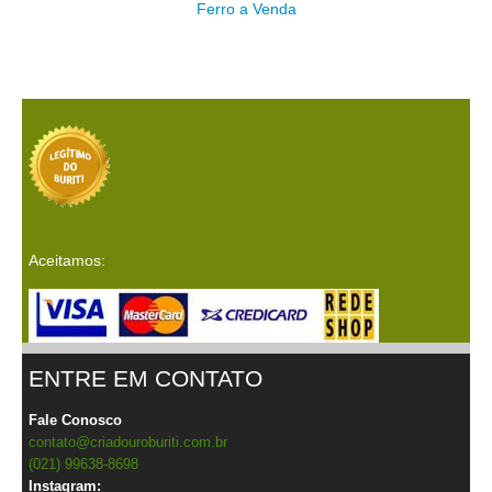
Ferro a Venda
Aceitamos:
ENTRE EM CONTATO
Fale Conosco
contato@criadouroburiti.com.br
(021) 99638-8698
Instagram: