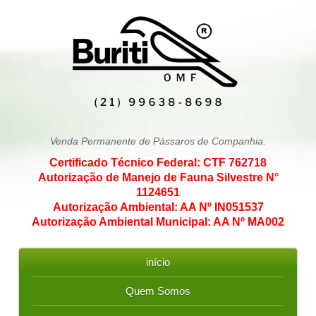
Venda Permanente de Pássaros de Companhia.
Certificado Técnico Federal: CTF 762718
Autorização de Manejo de Fauna Silvestre N°
1124651
Autorização Ambiental: AA Nº IN051537
Autorização Ambiental Municipal: AA Nº MA002
início
Quem Somos