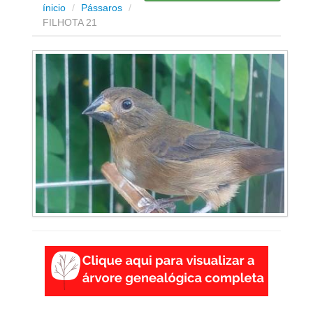
ínicio
/
Pássaros
/
FILHOTA 21