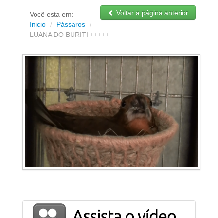
Voltar a página anterior
Você esta em:
ínicio
/
Pássaros
/
LUANA DO BURITI +++++