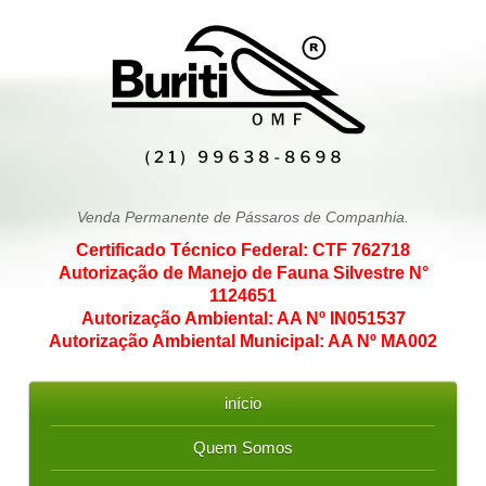
Venda Permanente de Pássaros de Companhia.
Certificado Técnico Federal: CTF 762718
Autorização de Manejo de Fauna Silvestre N°
1124651
Autorização Ambiental: AA Nº IN051537
Autorização Ambiental Municipal: AA Nº MA002
início
Quem Somos