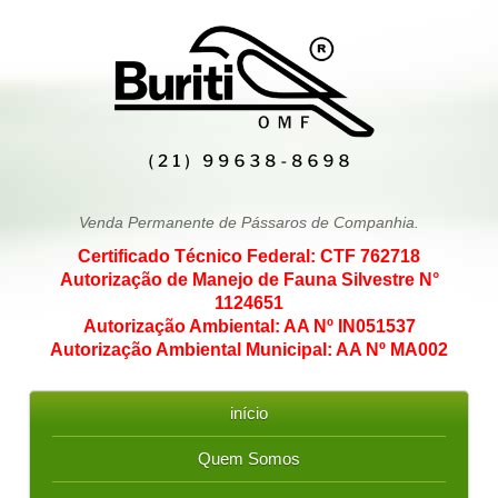
Venda Permanente de Pássaros de Companhia.
Certificado Técnico Federal: CTF 762718
Autorização de Manejo de Fauna Silvestre N°
1124651
Autorização Ambiental: AA Nº IN051537
Autorização Ambiental Municipal: AA Nº MA002
início
Quem Somos