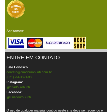
Aceitamos:
ENTRE EM CONTATO
Fale Conosco
contato@criadouroburiti.com.br
(021) 99638-8698
Instagram:
@criadouroburiti
Facebook:
@CriadouroBuriti
O uso de qualquer material contido neste site deve ser requerido e